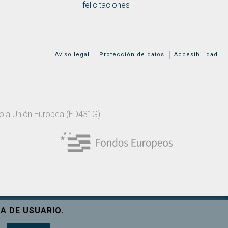
felicitaciones
MENÚ ADICIONAL
Aviso legal
Protección de datos
Accesibilidad
 pola Unión Europea (ED431G)
A DE USUARIO.
Ver máis