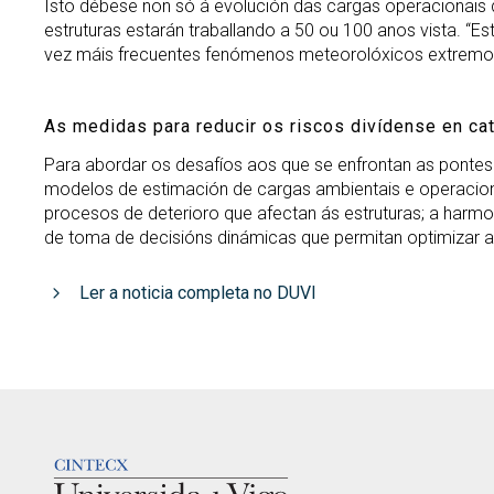
Isto débese non só á evolución das cargas operacionais d
estruturas estarán traballando a 50 ou 100 anos vista. 
vez máis frecuentes fenómenos meteorolóxicos extremos e
As medidas para reducir os riscos divídense en ca
Para abordar os desafíos aos que se enfrontan as pontes 
modelos de estimación de cargas ambientais e operacion
procesos de deterioro que afectan ás estruturas; a harmo
de toma de decisións dinámicas que permitan optimizar a 
Ler a noticia completa no DUVI
LOGOTIPO