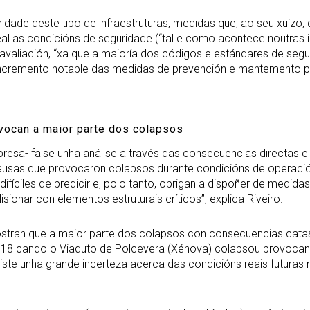
dade deste tipo de infraestruturas, medidas que, ao seu xuízo,
real as condicións de seguridade (“tal e como acontece noutras 
avaliación, “xa que a maioría dos códigos e estándares de seg
o incremento notable das medidas de prevención e mantemento 
vocan a maior parte dos colapsos
presa- faise unha análise a través das consecuencias directas 
 causas que provocaron colapsos durante condicións de operació
ifíciles de predicir e, polo tanto, obrigan a dispoñer de medi
ionar con elementos estruturais críticos”, explica Riveiro.
ostran que a maior parte dos colapsos con consecuencias cata
018 cando o Viaduto de Polcevera (Xénova) colapsou provocand
ste unha grande incerteza acerca das condicións reais futuras n