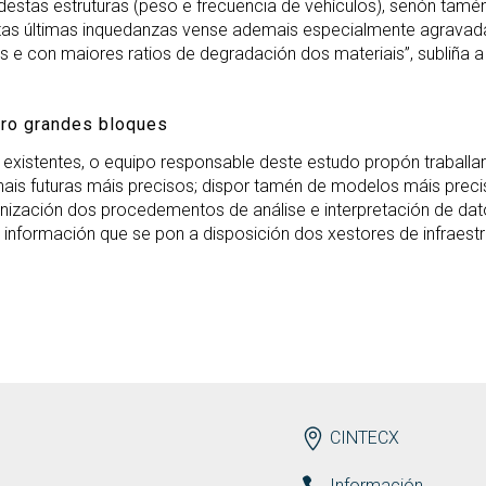
estas estruturas (peso e frecuencia de vehículos), senón tamé
“Estas últimas inquedanzas vense ademais especialmente agrava
 con maiores ratios de degradación dos materiais”, subliña a
tro grandes bloques
existentes, o equipo responsable deste estudo propón traballar
ais futuras máis precisos; dispor tamén de modelos máis prec
nización dos procedementos de análise e interpretación de dato
información que se pon a disposición dos xestores de infraestr
ENDEREZO ES
CINTECX
Información