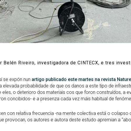
or Belén Riveiro, investigadora de CINTECX, e tres inve
Así se expón nun
artigo publicado este martes na revista Natur
a elevada probabilidade de que os danos a este tipo de infraest
re eles, o deterioro dos materiais cos que foron construídos, a 
ron concibidos- e a presenza cada vez máis habitual de fenó
n con relativa frecuencia -na mente colectiva está o colapso
e provocan, os autores e autora deste estudo apremian a “abo