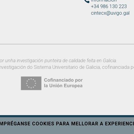
+34 986 130 223
cintecx@uvigo.gal
or unha investigación punteira de calidade feita en Galicia.
nvestigación do Sistema Universitario de Galicia, cofinanciada
EMPRÉGANSE COOKIES PARA MELLORAR A EXPERIENCI