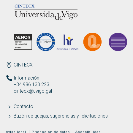
LOGOTIPO
ENDEREZO ES
CINTECX
Información
+34 986 130 223
cintecx@uvigo.gal
Contacto
Buzón de quejas, sugerencias y felicitaciones
MENÚ ADICIONAL
Aviso legal
Protección de datos
Accesibilidad