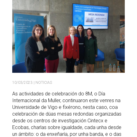
Buscar
Twitter
Instagram
Youtube
Linkedin
BUSCAR
Search
GL
EN
por:
10/03/2023
| NOTICIAS
As actividades de celebración do 8M, o Día
Internacional da Muller, continuaron este venres na
Universidade de Vigo e fixérono, nesta caso, coa
celebración de dúas mesas redondas organizadas
desde os centros de investigación Cintecx e
Ecobas, charlas sobre igualdade, cada unha desde
un ámbito: o da enxeñaría, por unha banda, e o das