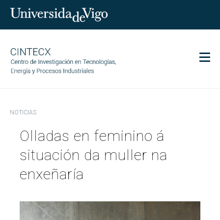
Men
CINTECX
NOTICIAS
Investigación
Olladas en feminino á
Transferencia
Servicios
situación da muller na
Ciencia y sociedad
enxeñaría
Comunicación
Igualdad