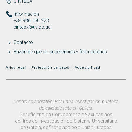
ENDEREZO ES
CINTECX
Información
+34 986 130 223
cintecx@uvigo.gal
Contacto
Buzón de quejas, sugerencias y felicitaciones
MENÚ ADICIONAL
Aviso legal
Protección de datos
Accesibilidad
Centro colaborativo: Por unha investigación punteira
de calidade feita en Galicia.
Beneficiario da Convocatoria de axudas aos
centros de investigación do Sistema Universitario
de Galicia, cofinanciada pola Unión Europea