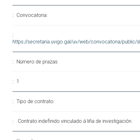
Buscar
Twitter
Instagram
Youtube
Linkedin
BUSCAR
Convocatoria:
Search
GL
EN
por:
https://secretaria.uvigo.gal/uv/web/convocatoria/public
Número de prazas:
1
Tipo de contrato:
Contrato indefinido vinculado á liña de investigación.