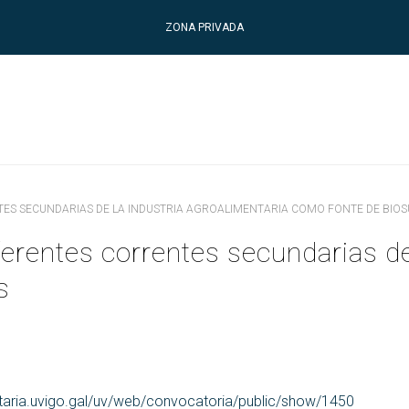
ZONA PRIVADA
NTES SECUNDARIAS DE LA INDUSTRIA AGROALIMENTARIA COMO FONTE DE BIO
erentes correntes secundarias de 
s
etaria.uvigo.gal/uv/web/convocatoria/public/show/1450