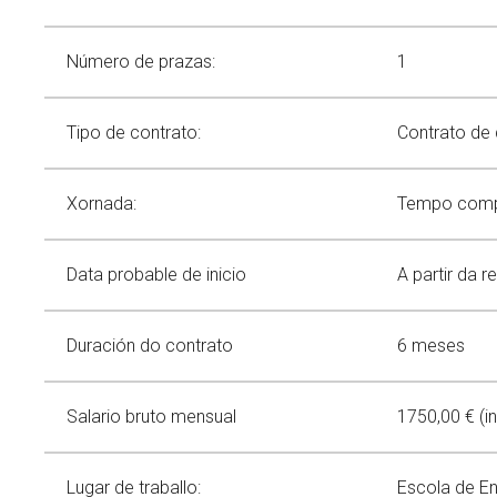
Comunicación
Catálogo de servicios
Contribuciones a congresos
Divulgación científica
Spin offs
Tesis
Igualdad
Alerta verde
Noticias
Número de prazas:
1
Eventos
Política de Igualdad
Calendario
Tipo de contrato:
Contrato de 
Igualdad en la investigación
Buscar
Twitter
Instagram
Youtube
Linkedin
Prensa
BUSCAR
Search
GL
EN
Igualdad en CINTECX
por:
Xornada:
Tempo compl
Data probable de inicio
A partir da 
Duración do contrato
6 meses
Salario bruto mensual
1750,00 € (i
Lugar de traballo:
Escola de En