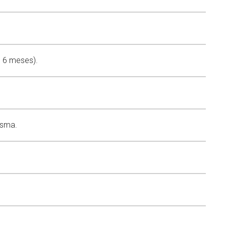
o 6 meses).
esma.