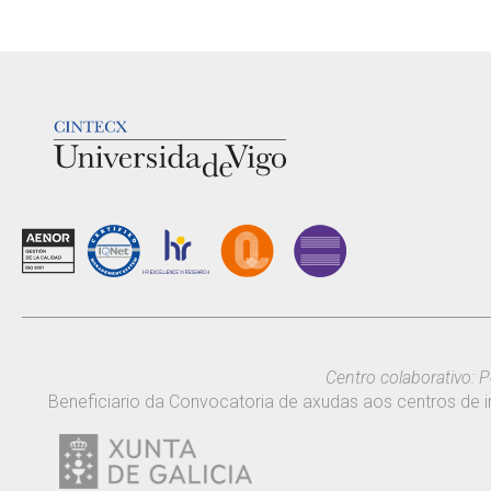
LOGOTIPO
Centro colaborativo: P
Beneficiario da Convocatoria de axudas aos centros de i