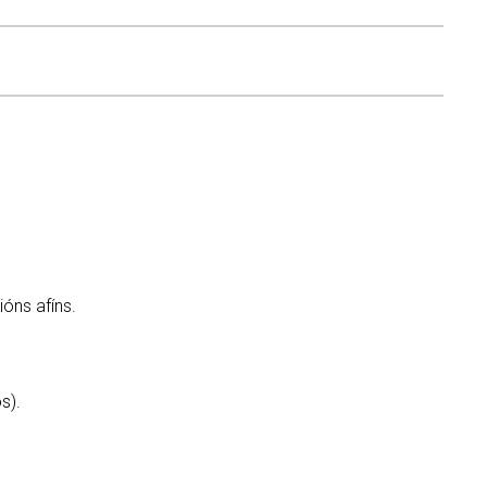
óns afíns.
s).