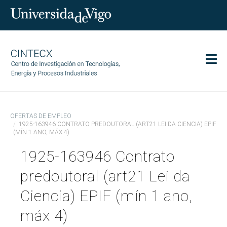
Men
CINTECX
OFERTAS DE EMPLEO
Investigación
1925-163946 CONTRATO PREDOUTORAL (ART21 LEI DA CIENCIA) EPIF
(MÍN 1 ANO, MÁX 4)
Transferencia
1925-163946 Contrato
Servicios
Ciencia y sociedad
predoutoral (art21 Lei da
Comunicación
Ciencia) EPIF (mín 1 ano,
Igualdad
máx 4)