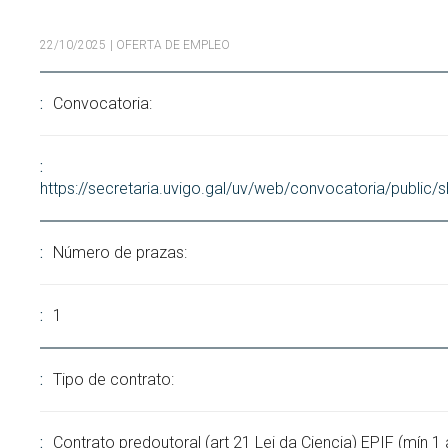
Buscar
Twitter
Instagram
Youtube
Linkedin
BUSCAR
22/10/2025
| OFERTA DE EMPLEO
Search
GL
EN
por:
Convocatoria:
https://secretaria.uvigo.gal/uv/web/convocatoria/public
Número de prazas:
1
Tipo de contrato:
Contrato predoutoral (art 21 Lei da Ciencia) EPIF (mín 1