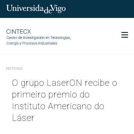
Men
CINTECX
NOTICIAS
Investigación
O grupo LaserON recibe o
Transferencia
Servicios
primeiro premio do
Ciencia y sociedad
Instituto Americano do
Comunicación
Láser
Igualdad