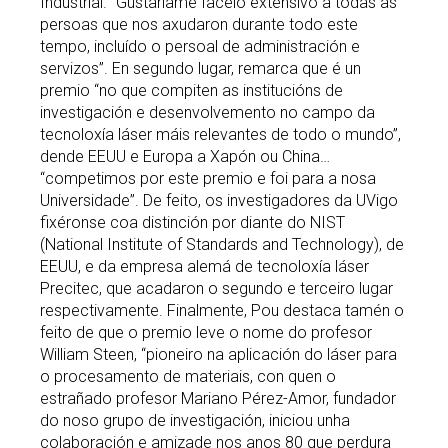
Industrial. “Gustaríame facelo extensivo a todas as
persoas que nos axudaron durante todo este
tempo, incluído o persoal de administración e
servizos”. En segundo lugar, remarca que é un
premio “no que compiten as institucións de
investigación e desenvolvemento no campo da
tecnoloxía láser máis relevantes de todo o mundo”,
dende EEUU e Europa a Xapón ou China…
“competimos por este premio e foi para a nosa
Universidade”. De feito, os investigadores da UVigo
fixéronse coa distinción por diante do NIST
(National Institute of Standards and Technology), de
EEUU, e da empresa alemá de tecnoloxía láser
Precitec, que acadaron o segundo e terceiro lugar
respectivamente. Finalmente, Pou destaca tamén o
feito de que o premio leve o nome do profesor
William Steen, “pioneiro na aplicación do láser para
o procesamento de materiais, con quen o
estrañado profesor Mariano Pérez-Amor, fundador
do noso grupo de investigación, iniciou unha
colaboración e amizade nos anos 80 que perdura