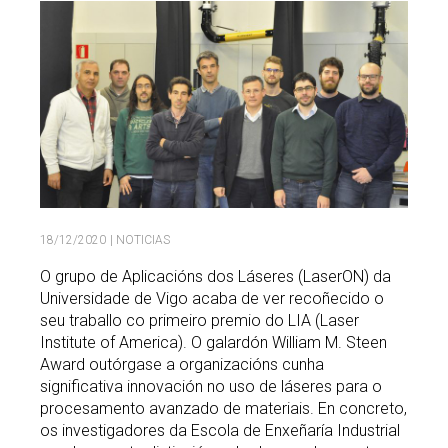
Buscar
Twitter
Instagram
Youtube
Linkedin
BUSCAR
Search
GL
EN
por:
18/12/2020
| NOTICIAS
O grupo de Aplicacións dos Láseres (LaserON) da
Universidade de Vigo acaba de ver recoñecido o
seu traballo co primeiro premio do LIA (Laser
Institute of America). O galardón William M. Steen
Award outórgase a organizacións cunha
significativa innovación no uso de láseres para o
procesamento avanzado de materiais. En concreto,
os investigadores da Escola de Enxeñaría Industrial