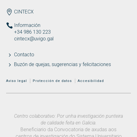
ENDEREZO ES
CINTECX
Información
+34 986 130 223
cintecx@uvigo.gal
Contacto
Buzón de quejas, sugerencias y felicitaciones
MENÚ ADICIONAL
Aviso legal
Protección de datos
Accesibilidad
Centro colaborativo: Por unha investigación punteira
de calidade feita en Galicia.
Beneficiario da Convocatoria de axudas aos
centros de investigación do Sistema Universitario