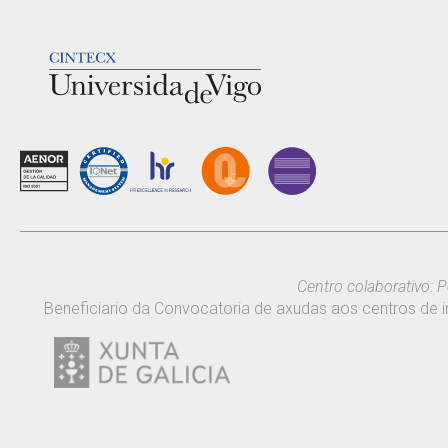
LOGOTIPO
Centro colaborativo: P
Beneficiario da Convocatoria de axudas aos centros de i