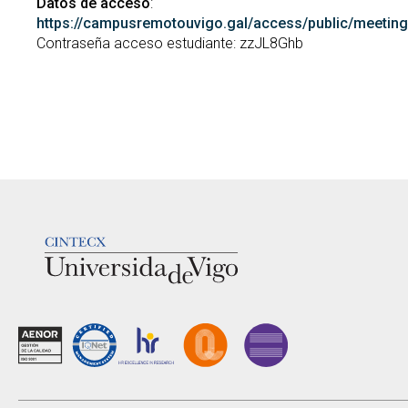
Datos de acceso
:
https://campusremotouvigo.gal/access/public/meetin
Contraseña acceso estudiante: zzJL8Ghb
LOGOTIPO