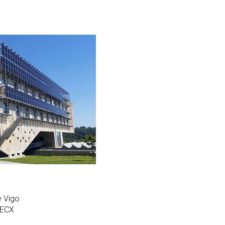
e Vigo
NTECX