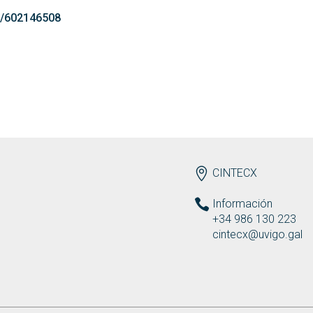
g/602146508
ENDEREZO ES
CINTECX
Información
+34 986 130 223
cintecx@uvigo.gal