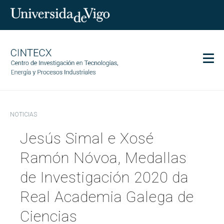
Men
CINTECX
NOTICIAS
Investigación
Jesús Simal e Xosé
Transferencia
Servicios
Ramón Nóvoa, Medallas
Ciencia y sociedad
de Investigación 2020 da
Comunicación
Real Academia Galega de
Igualdad
Ciencias