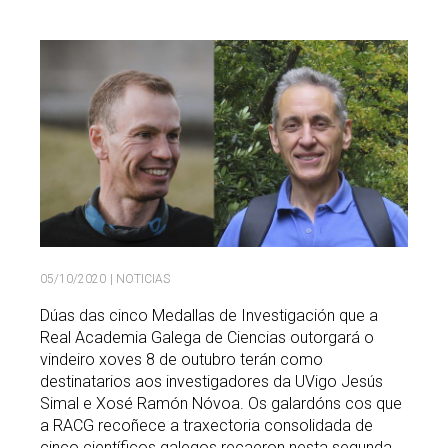
Buscar
Twitter
Instagram
Youtube
Linkedin
BUSCAR
Search
GL
EN
por:
05/10/2020
| NOTICIAS
Dúas das cinco Medallas de Investigación que a
Real Academia Galega de Ciencias outorgará o
vindeiro xoves 8 de outubro terán como
destinatarios aos investigadores da UVigo Jesús
Simal e Xosé Ramón Nóvoa. Os galardóns cos que
a RACG recoñece a traxectoria consolidada de
cinco científicos galegos recaeron nesta segunda