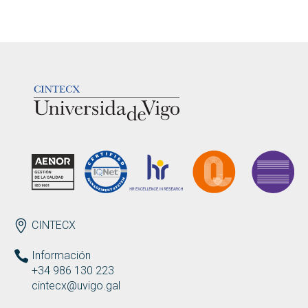
LOGOTIPO
ENDEREZO ES
CINTECX
Información
+34 986 130 223
cintecx@uvigo.gal