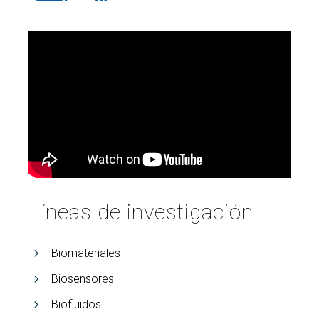
Buscar
Twitter
Instagram
Youtube
Linkedin
BUSCAR
Search
GL
EN
por:
Líneas de investigación
Biomateriales
Biosensores
Biofluidos