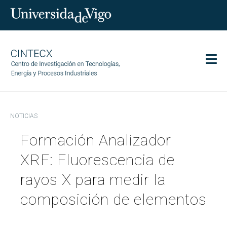
Men
CINTECX
NOTICIAS
Investigación
Formación Analizador
Transferencia
Servicios
XRF: Fluorescencia de
Ciencia y sociedad
rayos X para medir la
Comunicación
composición de elementos
Igualdad