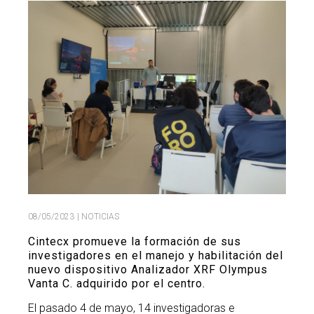
Buscar
Twitter
Instagram
Youtube
Linkedin
BUSCAR
Search
GL
EN
por:
08/05/2023
| NOTICIAS
Cintecx promueve la formación de sus
investigadores en el manejo y habilitación del
nuevo dispositivo Analizador XRF Olympus
Vanta C. adquirido por el centro.
El pasado 4 de mayo, 14 investigadoras e