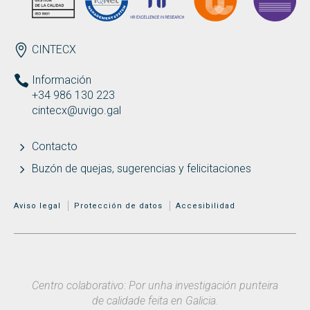
ENDEREZO ES
CINTECX
Información
+34 986 130 223
cintecx@uvigo.gal
Contacto
Buzón de quejas, sugerencias y felicitaciones
MENÚ ADICIONAL
Aviso legal
Protección de datos
Accesibilidad
Centro colaborativo: Por unha investigación punteira
de calidade feita en Galicia.