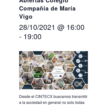
Abiertas Colegio
Compañía de María
Buscar
Twitter
Instagram
Youtube
Linkedin
BUSCAR
Search
GL
EN
Vigo
por:
28/10/2021 @ 16:00
-
19:00
Desde el CINTECX buscamos transmitir
a la sociedad en general no solo todas