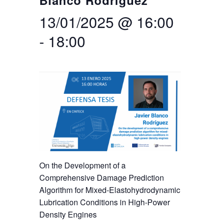
Blanco Rodríguez
13/01/2025 @ 16:00
Buscar
Twitter
Instagram
Youtube
Linkedin
BUSCAR
Search
GL
EN
por:
-
18:00
On the Development of a
Comprehensive Damage Prediction
Algorithm for Mixed-Elastohydrodynamic
Lubrication Conditions in High-Power
Density Engines