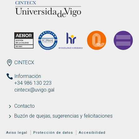
ENDEREZO ES
CINTECX
Información
+34 986 130 223
cintecx@uvigo.gal
Contacto
Buzón de quejas, sugerencias y felicitaciones
MENÚ ADICIONAL
Aviso legal
Protección de datos
Accesibilidad