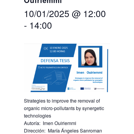
Ouiriemmi
10/01/2025 @ 12:00
Buscar
Twitter
Instagram
Youtube
Linkedin
BUSCAR
Search
GL
EN
por:
-
14:00
Strategies to improve the removal of
organic micro-pollutants by synergetic
technologies
Autoría: Imen Ouiriemmi
Dirección: María Ángeles Sanroman