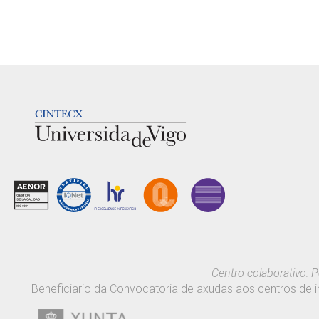
LOGOTIPO
Centro colaborativo: P
Beneficiario da Convocatoria de axudas aos centros de i