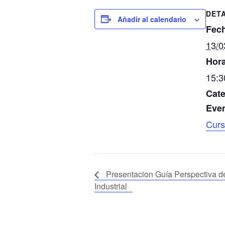
DET
Añadir al calendario
Fec
13/0
Hora
15:3
Cate
Even
Cur
Presentacion Guía Perspectiva d
Industrial