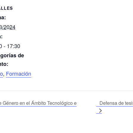
ALLES
ha:
3/2024
:
0 - 17:30
gorías de
to:
so
,
Formación
e Género en el Ámbito Tecnológico e
Defensa de tes