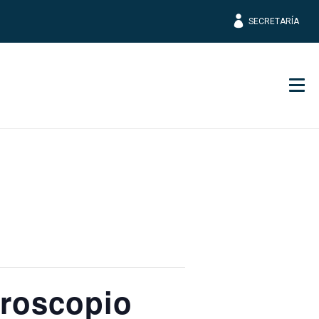
SECRETARÍA
Men
croscopio