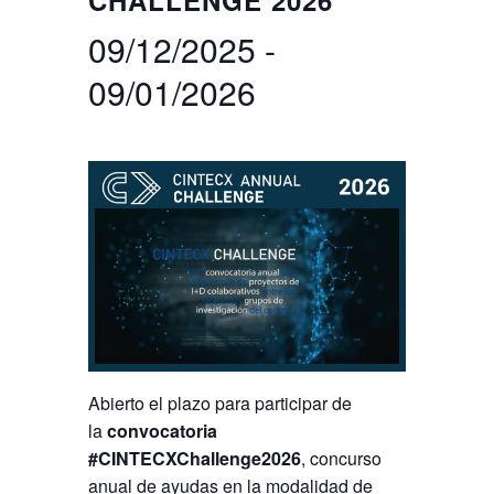
CHALLENGE 2026
09/12/2025
-
Buscar
Twitter
Instagram
Youtube
Linkedin
BUSCAR
Search
GL
EN
por:
09/01/2026
Abierto el plazo para participar de
la
convocatoria
#CINTECXChallenge2026
, concurso
anual de ayudas en la modalidad de