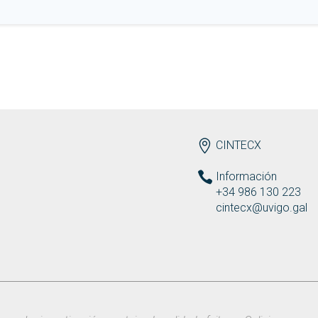
ENDEREZO ES
CINTECX
Información
+34 986 130 223
cintecx@uvigo.gal