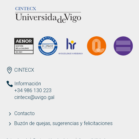
LOGOTIPO
ENDEREZO ES
CINTECX
Información
+34 986 130 223
cintecx@uvigo.gal
Contacto
Buzón de quejas, sugerencias y felicitaciones
MENÚ ADICIONAL