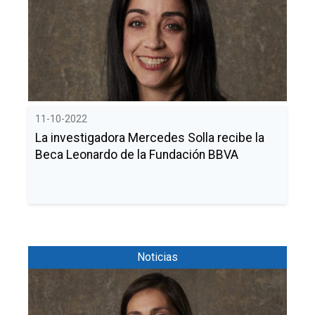
Buscar
Twitter
Instagram
Youtube
Linkedin
BUSCAR
Search
GL
EN
por:
11-10-2022
La investigadora Mercedes Solla recibe la
Beca Leonardo de la Fundación BBVA
Noticias