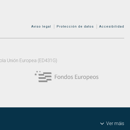
MENÚ ADICIONAL
Aviso legal
Protección de datos
Accesibilidad
 pola Unión Europea (ED431G)
Ver máis