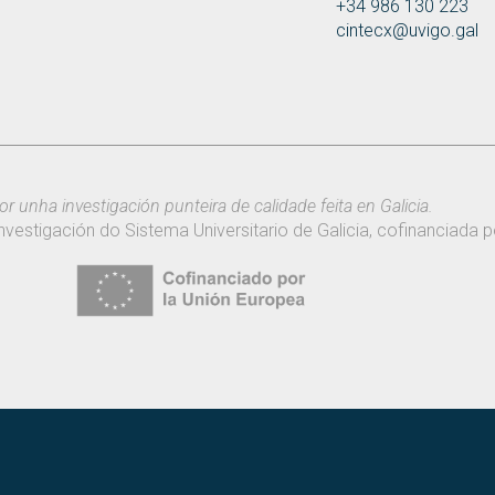
+34 986 130 223
cintecx@uvigo.gal
or unha investigación punteira de calidade feita en Galicia.
nvestigación do Sistema Universitario de Galicia, cofinanciada