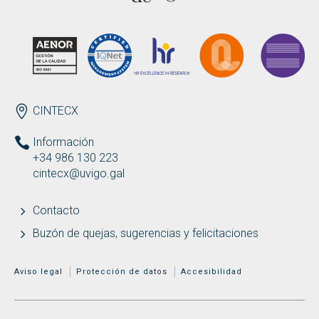
Buscar
Twitter
Instagram
Youtube
Linkedin
BUSCAR
Search
GL
EN
por:
ENDEREZO ES
CINTECX
Información
+34 986 130 223
cintecx@uvigo.gal
Contacto
Buzón de quejas, sugerencias y felicitaciones
MENÚ ADICIONAL
Aviso legal
Protección de datos
Accesibilidad