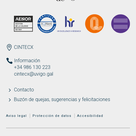
Buscar
Twitter
Instagram
Youtube
Linkedin
BUSCAR
Search
GL
EN
por:
ENDEREZO ES
CINTECX
Información
+34 986 130 223
cintecx@uvigo.gal
Contacto
Buzón de quejas, sugerencias y felicitaciones
MENÚ ADICIONAL
Aviso legal
Protección de datos
Accesibilidad