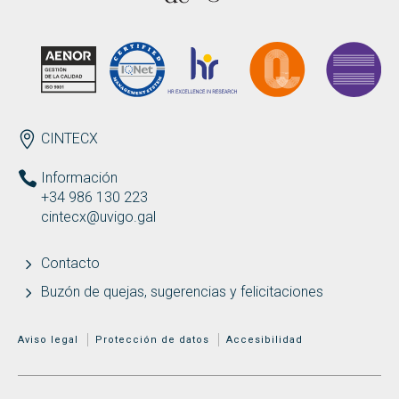
Buscar
Twitter
Instagram
Youtube
Linkedin
BUSCAR
Search
GL
EN
por:
ENDEREZO ES
CINTECX
Información
+34 986 130 223
cintecx@uvigo.gal
Contacto
Buzón de quejas, sugerencias y felicitaciones
MENÚ ADICIONAL
Aviso legal
Protección de datos
Accesibilidad