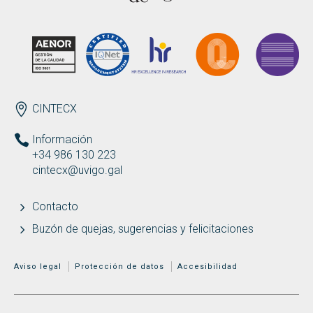
Buscar
Twitter
Instagram
Youtube
Linkedin
BUSCAR
Search
GL
EN
por:
ENDEREZO ES
CINTECX
Información
+34 986 130 223
cintecx@uvigo.gal
Contacto
Buzón de quejas, sugerencias y felicitaciones
MENÚ ADICIONAL
Aviso legal
Protección de datos
Accesibilidad