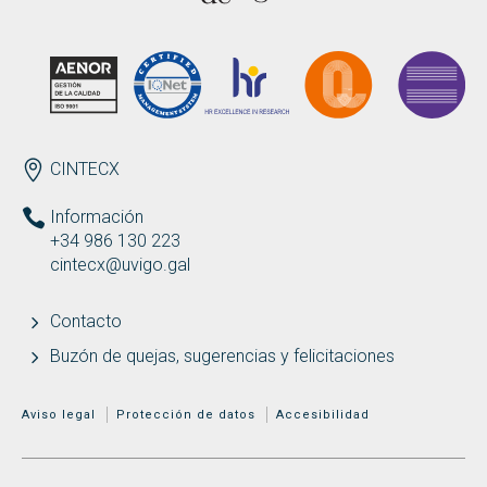
Buscar
Twitter
Instagram
Youtube
Linkedin
BUSCAR
Search
GL
EN
por:
ENDEREZO ES
CINTECX
Información
+34 986 130 223
cintecx@uvigo.gal
Contacto
Buzón de quejas, sugerencias y felicitaciones
MENÚ ADICIONAL
Aviso legal
Protección de datos
Accesibilidad