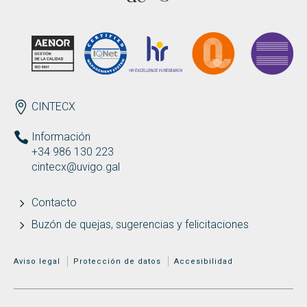
Buscar
Twitter
Instagram
Youtube
Linkedin
BUSCAR
Search
GL
EN
por:
ENDEREZO ES
CINTECX
Información
+34 986 130 223
cintecx@uvigo.gal
Contacto
Buzón de quejas, sugerencias y felicitaciones
MENÚ ADICIONAL
Aviso legal
Protección de datos
Accesibilidad