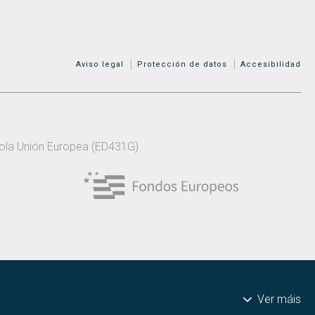
MENÚ ADICIONAL
Aviso legal
Protección de datos
Accesibilidad
 pola Unión Europea (ED431G)
Ver máis