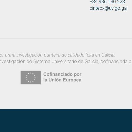
+34 986 130 223
cintecx@uvigo.gal
or unha investigación punteira de calidade feita en Galicia.
nvestigación do Sistema Universitario de Galicia, cofinanciada