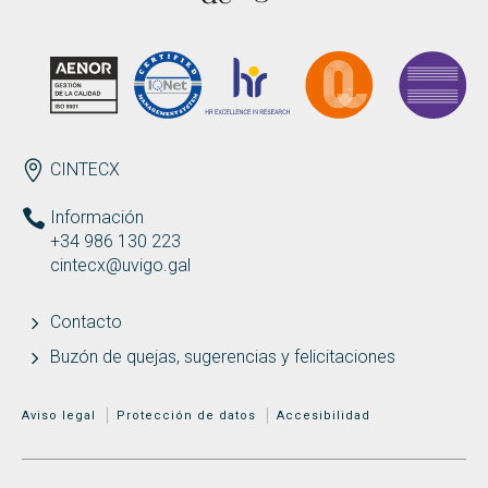
Buscar
Twitter
Instagram
Youtube
Linkedin
BUSCAR
Search
GL
EN
por:
ENDEREZO ES
CINTECX
Información
+34 986 130 223
cintecx@uvigo.gal
Contacto
Buzón de quejas, sugerencias y felicitaciones
MENÚ ADICIONAL
Aviso legal
Protección de datos
Accesibilidad