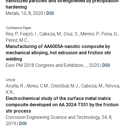
nanosized particles and strengthened by precipitation
hardening
Metals, 10, 8, 2020 |
DOI
Conference Paper
Rey, P., Feijoó, I., Cabeza, M., Cruz, S., Merino, P., Pena, G.,
Perez, M.C.,
Manufacturing of AA6005A-nanotic composite by
mechanical alloying, hot extrusion and friction stir
welding
Euro PM 2018 Congress and Exhibition, , , 2020 |
DOI
Article
Acuña, R., Abreu, C.M., Cristóbal, M.J., Cabeza, M., Nóvoa,
X.R.,
Electrochemical study of the surface metal matrix
composite developed on AA 2024-T351 by the friction
stir process
Corrosion Engineering Science and Technology, 54, 8,
2019 |
DOI