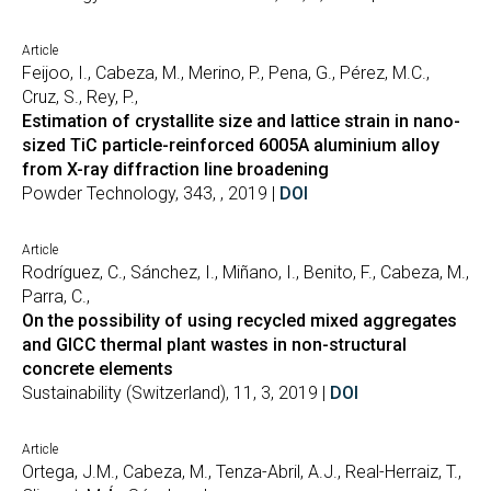
Article
Feijoo, I., Cabeza, M., Merino, P., Pena, G., Pérez, M.C.,
Cruz, S., Rey, P.,
Estimation of crystallite size and lattice strain in nano-
sized TiC particle-reinforced 6005A aluminium alloy
from X-ray diffraction line broadening
Powder Technology, 343, , 2019 |
DOI
Article
Rodríguez, C., Sánchez, I., Miñano, I., Benito, F., Cabeza, M.,
Parra, C.,
On the possibility of using recycled mixed aggregates
and GICC thermal plant wastes in non-structural
concrete elements
Sustainability (Switzerland), 11, 3, 2019 |
DOI
Article
Ortega, J.M., Cabeza, M., Tenza-Abril, A.J., Real-Herraiz, T.,