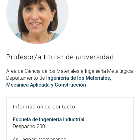
Buscar
Twitter
Instagram
Youtube
Linkedin
BUSCAR
Search
GL
EN
por:
Profesor/a titular de universidad
Área de Ciencia de los Materiales e Ingeniería Metalúrgica
Departamento de
Ingeniería de los Materiales,
Mecánica Aplicada y Construcción
Información de contacto
Escuela de Ingeniería Industrial
Despacho 238
As Lagoas, Marcosende