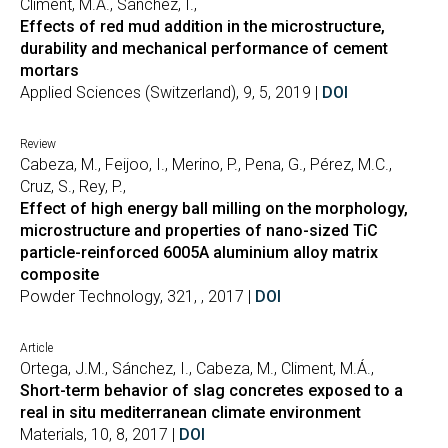
Climent, M.Á., Sánchez, I.,
Effects of red mud addition in the microstructure,
durability and mechanical performance of cement
mortars
Applied Sciences (Switzerland), 9, 5, 2019 |
DOI
Review
Cabeza, M., Feijoo, I., Merino, P., Pena, G., Pérez, M.C.,
Cruz, S., Rey, P.,
Effect of high energy ball milling on the morphology,
microstructure and properties of nano-sized TiC
particle-reinforced 6005A aluminium alloy matrix
composite
Powder Technology, 321, , 2017 |
DOI
Article
Ortega, J.M., Sánchez, I., Cabeza, M., Climent, M.Á.,
Short-term behavior of slag concretes exposed to a
real in situ mediterranean climate environment
Materials, 10, 8, 2017 |
DOI