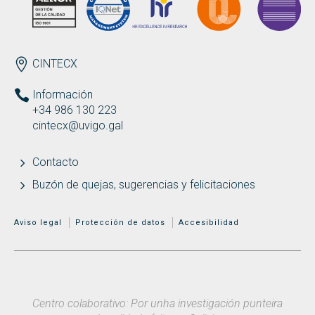
ENDEREZO ES
CINTECX
Información
+34 986 130 223
cintecx@uvigo.gal
Contacto
Buzón de quejas, sugerencias y felicitaciones
MENÚ ADICIONAL
Aviso legal
Protección de datos
Accesibilidad
Centro colaborativo: Por unha investigación punteira