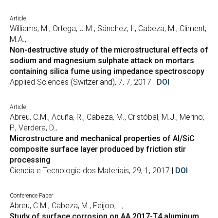
Article
Williams, M., Ortega, J.M., Sánchez, I., Cabeza, M., Climent,
M.Á.,
Non-destructive study of the microstructural effects of
sodium and magnesium sulphate attack on mortars
containing silica fume using impedance spectroscopy
Applied Sciences (Switzerland), 7, 7, 2017 |
DOI
Article
Abreu, C.M., Acuña, R., Cabeza, M., Cristóbal, M.J., Merino,
P., Verdera, D.,
Microstructure and mechanical properties of Al/SiC
composite surface layer produced by friction stir
processing
Ciencia e Tecnologia dos Materiais, 29, 1, 2017 |
DOI
Conference Paper
Abreu, C.M., Cabeza, M., Feijoo, I.,
Study of surface corrosion on AA 2017-T4 aluminum