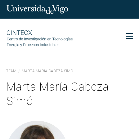
Men
CINTECX
TEAM
MARTA MARÍA CABEZA SIMÓ
Investigación
Marta María Cabeza
Transferencia
Servicios
Simó
Ciencia y sociedad
Comunicación
Igualdad