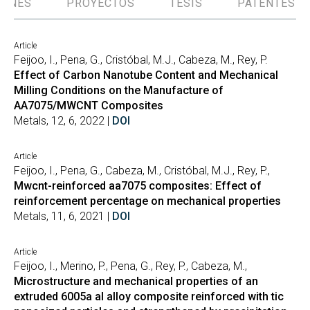
IONES
PROYECTOS
TESIS
PATENTES
Article
Feijoo, I., Pena, G., Cristóbal, M.J., Cabeza, M., Rey, P.
Effect of Carbon Nanotube Content and Mechanical
Milling Conditions on the Manufacture of
AA7075/MWCNT Composites
Metals, 12, 6, 2022 |
DOI
Article
Feijoo, I., Pena, G., Cabeza, M., Cristóbal, M.J., Rey, P.,
Mwcnt-reinforced aa7075 composites: Effect of
reinforcement percentage on mechanical properties
Metals, 11, 6, 2021 |
DOI
Article
Feijoo, I., Merino, P., Pena, G., Rey, P., Cabeza, M.,
Microstructure and mechanical properties of an
extruded 6005a al alloy composite reinforced with tic