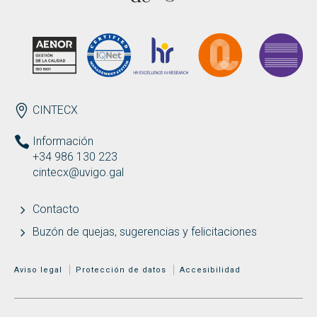
Buscar
Twitter
Instagram
Youtube
Linkedin
BUSCAR
Search
GL
EN
por:
ENDEREZO ES
CINTECX
Información
+34 986 130 223
cintecx@uvigo.gal
Contacto
Buzón de quejas, sugerencias y felicitaciones
MENÚ ADICIONAL
Aviso legal
Protección de datos
Accesibilidad