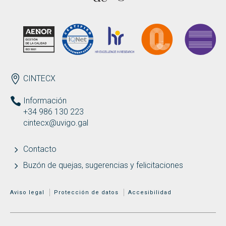
Buscar
Twitter
Instagram
Youtube
Linkedin
BUSCAR
Search
GL
EN
por:
ENDEREZO ES
CINTECX
Información
+34 986 130 223
cintecx@uvigo.gal
Contacto
Buzón de quejas, sugerencias y felicitaciones
MENÚ ADICIONAL
Aviso legal
Protección de datos
Accesibilidad