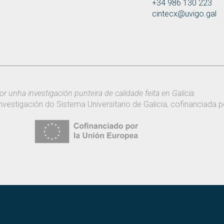
+34 986 130 223
cintecx@uvigo.gal
or unha investigación punteira de calidade feita en Galicia.
nvestigación do Sistema Universitario de Galicia, cofinanciada