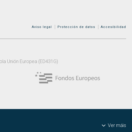
MENÚ ADICIONAL
Aviso legal
Protección de datos
Accesibilidad
 pola Unión Europea (ED431G)
Ver máis