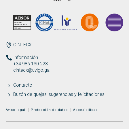
Buscar
Twitter
Instagram
Youtube
Linkedin
BUSCAR
Search
GL
EN
por:
ENDEREZO ES
CINTECX
Información
+34 986 130 223
cintecx@uvigo.gal
Contacto
Buzón de quejas, sugerencias y felicitaciones
MENÚ ADICIONAL
Aviso legal
Protección de datos
Accesibilidad