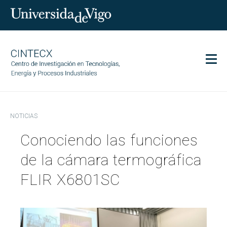
Men
CINTECX
NOTICIAS
Investigación
Conociendo las funciones
Transferencia
Servicios
de la cámara termográfica
Ciencia y sociedad
FLIR X6801SC
Comunicación
Igualdad