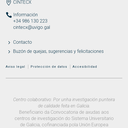
ENDEREZO ES
CINTECX
Información
+34 986 130 223
cintecx@uvigo.gal
Contacto
Buzón de quejas, sugerencias y felicitaciones
MENÚ ADICIONAL
Aviso legal
Protección de datos
Accesibilidad
Centro colaborativo: Por unha investigación punteira
de calidade feita en Galicia.
Beneficiario da Convocatoria de axudas aos
centros de investigación do Sistema Universitario
de Galicia, cofinanciada pola Unión Europea