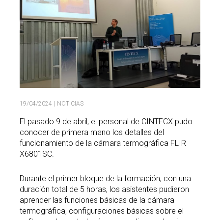
Buscar
Twitter
Instagram
Youtube
Linkedin
BUSCAR
Search
GL
EN
por:
19/04/2024
| NOTICIAS
El pasado 9 de abril, el personal de CINTECX pudo
conocer de primera mano los detalles del
funcionamiento de la cámara termográfica FLIR
X6801SC.
Durante el primer bloque de la formación, con una
duración total de 5 horas, los asistentes pudieron
aprender las funciones básicas de la cámara
termográfica, configuraciones básicas sobre el