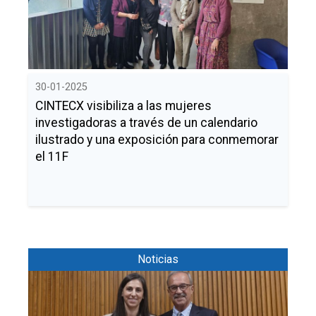
Buscar
Twitter
Instagram
Youtube
Linkedin
BUSCAR
Search
GL
EN
por:
30-01-2025
CINTECX visibiliza a las mujeres
investigadoras a través de un calendario
ilustrado y una exposición para conmemorar
el 11F
Noticias