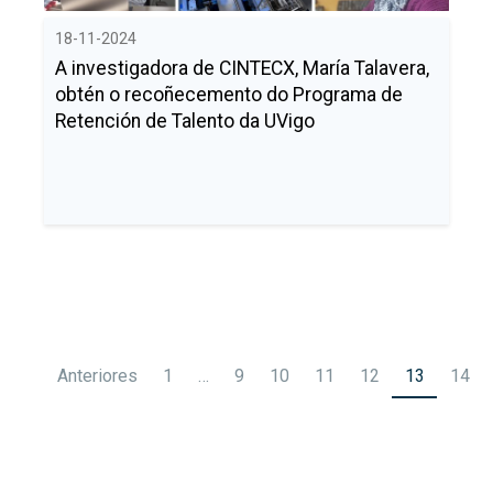
18-11-2024
A investigadora de CINTECX, María Talavera,
obtén o recoñecemento do Programa de
Retención de Talento da UVigo
Paginación
Anteriores
1
…
9
10
11
12
13
14
de
entradas