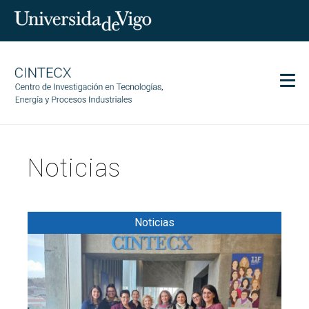
Men
CINTECX
Noticias
Investigación
Transferencia
Servicios
Noticias
Ciencia y sociedad
Comunicación
Igualdad