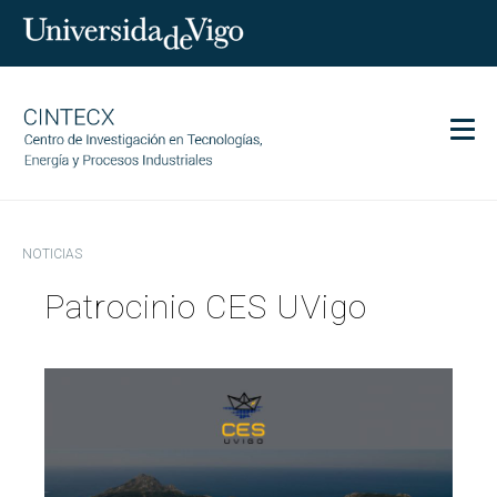
Men
CINTECX
NOTICIAS
Investigación
Patrocinio CES UVigo
Transferencia
Servicios
Ciencia y sociedad
Comunicación
Igualdad