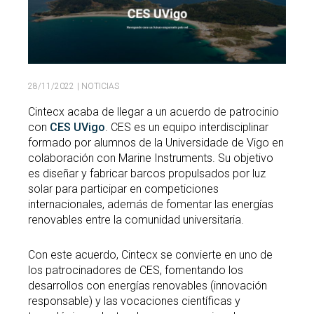
Buscar
Twitter
Instagram
Youtube
Linkedin
BUSCAR
Search
GL
EN
por:
28/11/2022
| NOTICIAS
Cintecx acaba de llegar a un acuerdo de patrocinio
con
CES UVigo
. CES es un equipo interdisciplinar
formado por alumnos de la Universidade de Vigo en
colaboración con Marine Instruments. Su objetivo
es diseñar y fabricar barcos propulsados por luz
solar para participar en competiciones
internacionales, además de fomentar las energías
renovables entre la comunidad universitaria.
Con este acuerdo, Cintecx se convierte en uno de
los patrocinadores de CES, fomentando los
desarrollos con energías renovables (innovación
responsable) y las vocaciones científicas y