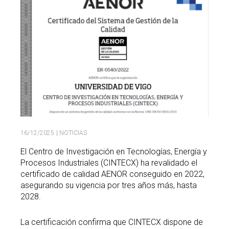
Buscar
Twitter
Instagram
Youtube
Linkedin
BUSCAR
Search
GL
EN
por:
16/12/2025
| NOTICIAS
El Centro de Investigación en Tecnologías, Energía y
Procesos Industriales (CINTECX) ha revalidado el
certificado de calidad AENOR conseguido en 2022,
asegurando su vigencia por tres años más, hasta
2028.
La certificación confirma que CINTECX dispone de