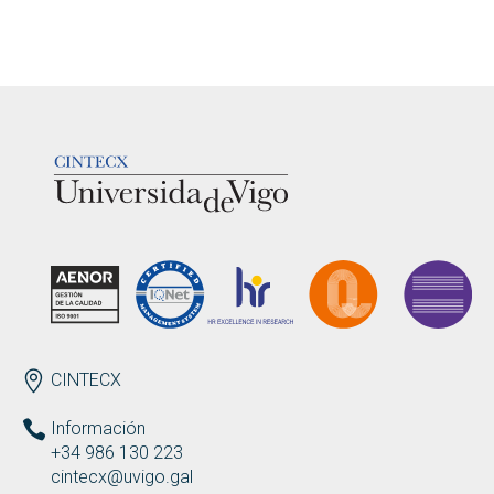
LOGOTIPO
ENDEREZO ES
CINTECX
Información
+34 986 130 223
cintecx@uvigo.gal