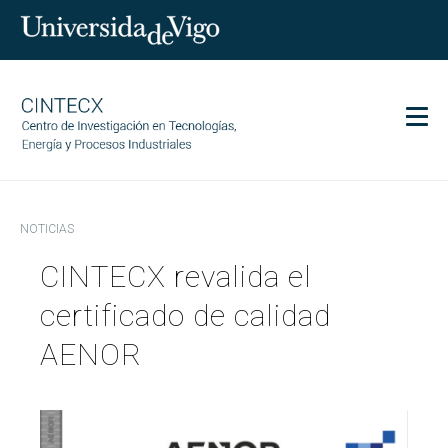
Men
CINTECX
NOTICIAS
Investigación
CINTECX revalida el
Transferencia
Servicios
certificado de calidad
Ciencia y sociedad
AENOR
Comunicación
Igualdad