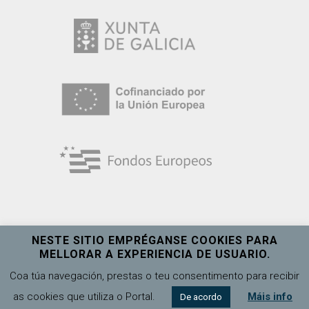
NESTE SITIO EMPRÉGANSE COOKIES PARA
MELLORAR A EXPERIENCIA DE USUARIO.
Universidade de Vigo
Ver máis
Coa túa navegación, prestas o teu consentimento para recibir
as cookies que utiliza o Portal.
Máis info
De acordo