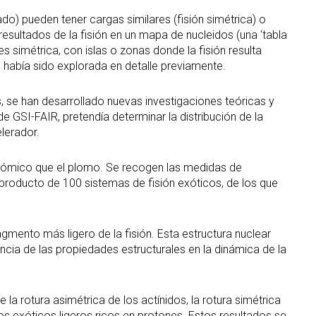
o) pueden tener cargas similares (fisión simétrica) o
esultados de la fisión en un mapa de nucleidos (una ‘tabla
 simétrica, con islas o zonas donde la fisión resulta
o había sido explorada en detalle previamente.
, se han desarrollado nuevas investigaciones teóricas y
 GSI-FAIR, pretendía determinar la distribución de la
lerador.
atómico que el plomo. Se recogen las medidas de
producto de 100 sistemas de fisión exóticos, de los que
ento más ligero de la fisión. Esta estructura nuclear
encia de las propiedades estructurales en la dinámica de la
la rotura asimétrica de los actínidos, la rotura simétrica
 exóticos ligeros ricos en protones. Estos resultados se