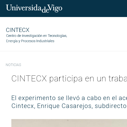
NOTICIAS
CINTECX
CINTECX participa en un traba
Investigación
Quienes somos
Transferencia
Gobernanza
Áreas de investigación
El experimento se llevó a cabo en el a
Equipo
Servicios
CINTECX Annual Challenge
Cintecx, Enrique Casarejos, subdirector
Socios tecnológicos
Indicadores
Publicaciones
Ciencia y sociedad
Contratos con empresas
Transparencia
Instalaciones
Proyectos
Patentes
Trabaja con nosotros