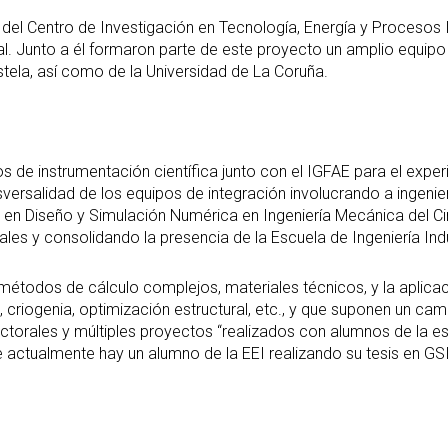
 del Centro de Investigación en Tecnología, Energía y Procesos In
ial. Junto a él formaron parte de este proyecto un amplio equipo
tela, así como de la Universidad de La Coruña.
s de instrumentación científica junto con el IGFAE para el expe
versalidad de los equipos de integración involucrando a ingeniero
n en Diseño y Simulación Numérica en Ingeniería Mecánica del Ci
les y consolidando la presencia de la Escuela de Ingeniería Indu
e métodos de cálculo complejos, materiales técnicos, y la aplic
cío, criogenia, optimización estructural, etc., y que suponen un 
ctorales y múltiples proyectos “realizados con alumnos de la es
actualmente hay un alumno de la EEI realizando su tesis en GSI-