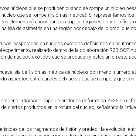
nuevos núcleos que se producen cuando se rompe un núcleo pesad
 núcleo que se rompe (fisión asimétrica). Si representamos los r
 los elementos) encontramos amplias regiones donde la fisión es
 una isla de asimetría en una región por debajo del plomo, que n
étricas inesperadas en núcleos exóticos deficientes en neutrones
el experimento, realizado dentro de la colaboración R3B-SOFIA de
ión de núcleos exóticos que se producen y estudian en este ace
nueva isla de fisión asimétrica de núcleos con menor número 
ando aspectos estructurales del núcleo que se rompe, y que son 
empeña la llamada capa de protones deformada Z=36 en el fragm
de ciertos productos en la rotura del núcleo, señalando la influ
sticas de los fragmentos de fisión y predecir la evolución entre 
s más ligeros y nuevos modos de rotura asimétrica para núcleos