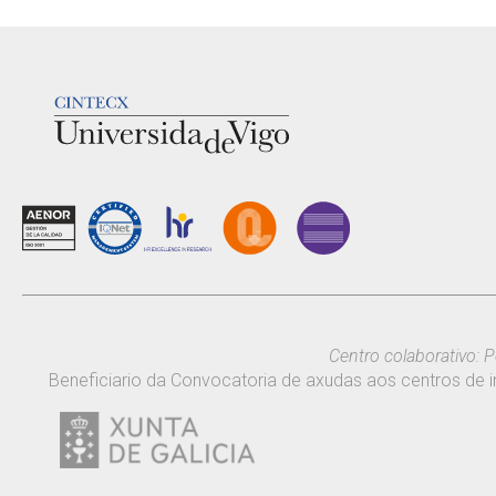
LOGOTIPO
Centro colaborativo: P
Beneficiario da Convocatoria de axudas aos centros de i