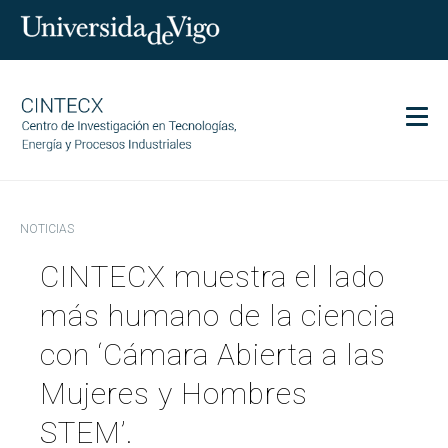
Men
CINTECX
NOTICIAS
Investigación
CINTECX muestra el lado
Transferencia
Servicios
más humano de la ciencia
Ciencia y sociedad
con ‘Cámara Abierta a las
Comunicación
Mujeres y Hombres
Igualdad
STEM’.