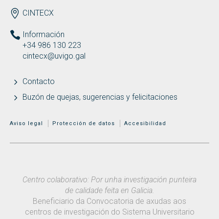
ENDEREZO ES
CINTECX
Información
+34 986 130 223
cintecx@uvigo.gal
Contacto
Buzón de quejas, sugerencias y felicitaciones
MENÚ ADICIONAL
Aviso legal
Protección de datos
Accesibilidad
Centro colaborativo: Por unha investigación punteira
de calidade feita en Galicia.
Beneficiario da Convocatoria de axudas aos
centros de investigación do Sistema Universitario