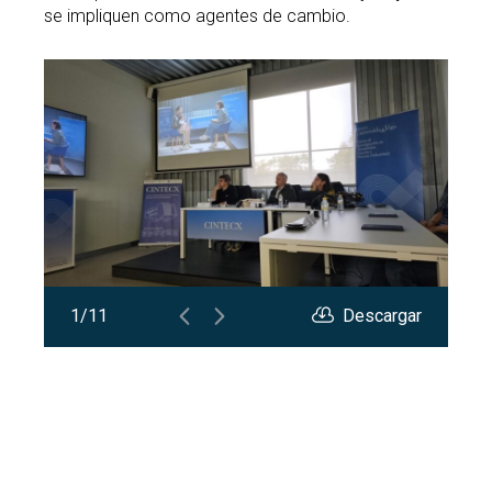
se impliquen como agentes de cambio.
Abrir
Abrir
ar
1/11
Descargar
Car
2