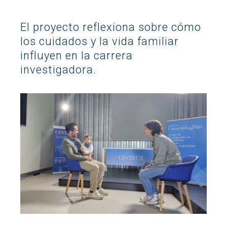
Buscar
Twitter
Instagram
Youtube
Linkedin
BUSCAR
Search
El proyecto reflexiona sobre cómo
GL
EN
por:
los cuidados y la vida familiar
influyen en la carrera
investigadora.