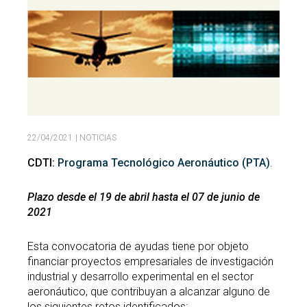
Buscar
Twitter
Instagram
Youtube
Linkedin
BUSCAR
Search
GL
EN
por:
22/04/2021
| NOTICIAS
CDTI:
Programa Tecnológico Aeronáutico (PTA)
.
Plazo desde el 19 de abril hasta el 07 de junio de
2021
Esta convocatoria de ayudas tiene por objeto
financiar proyectos empresariales de investigación
industrial y desarrollo experimental en el sector
aeronáutico, que contribuyan a alcanzar alguno de
los siguientes retos identificados: