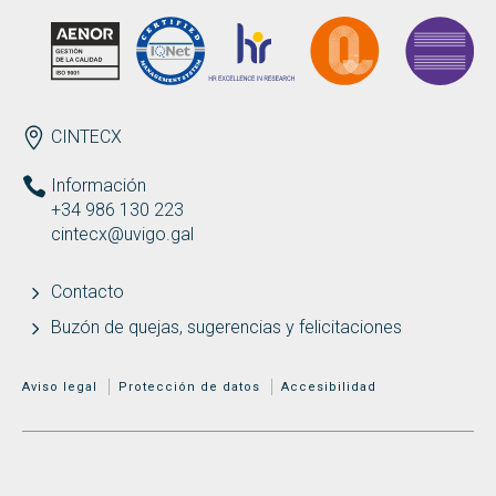
ENDEREZO ES
CINTECX
Información
+34 986 130 223
cintecx@uvigo.gal
Contacto
Buzón de quejas, sugerencias y felicitaciones
MENÚ ADICIONAL
Aviso legal
Protección de datos
Accesibilidad