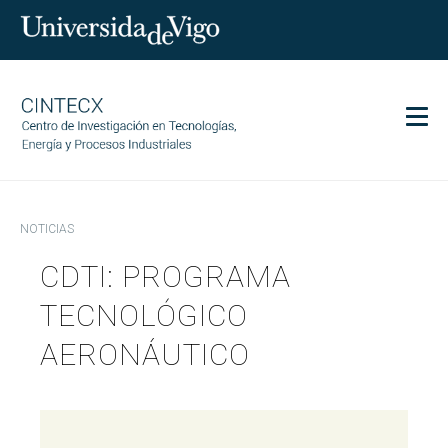
Men
CINTECX
NOTICIAS
Investigación
CDTI: PROGRAMA
Transferencia
Servicios
TECNOLÓGICO
Ciencia y sociedad
AERONÁUTICO
Comunicación
Igualdad