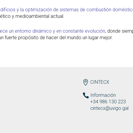
s edificios y la optimización de sistemas de combustión domésti
gético y medioambiental actual.
 ofrece un entorno dinámico y en constante evolución
, donde siemp
 un fuerte propósito de hacer del mundo un lugar mejor.
ENDEREZO ES
CINTECX
Información
+34 986 130 223
cintecx@uvigo.gal