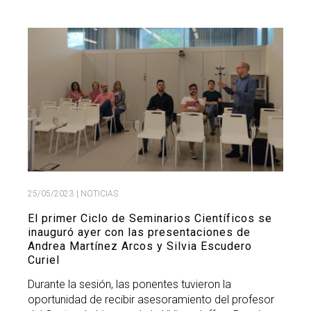
Buscar
Twitter
Instagram
Youtube
Linkedin
BUSCAR
Search
GL
EN
por:
25/05/2023
| NOTICIAS
El primer Ciclo de Seminarios Científicos se
inauguró ayer con las presentaciones de
Andrea Martínez Arcos y Silvia Escudero
Curiel
Durante la sesión, las ponentes tuvieron la
oportunidad de recibir asesoramiento del profesor