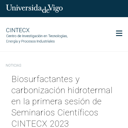
Men
CINTECX
NOTICIAS
Investigación
Biosurfactantes y
Transferencia
Servicios
carbonización hidrotermal
Ciencia y sociedad
en la primera sesión de
Comunicación
Seminarios Científicos
Igualdad
CINTECX 2023