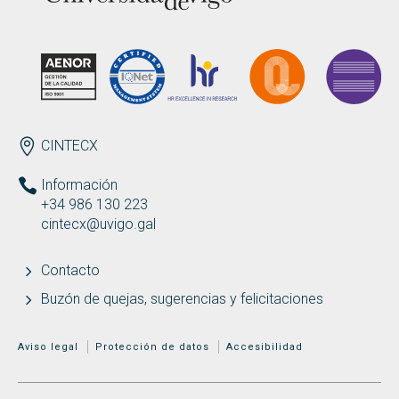
ENDEREZO ES
CINTECX
Información
+34 986 130 223
cintecx@uvigo.gal
Contacto
Buzón de quejas, sugerencias y felicitaciones
MENÚ ADICIONAL
Aviso legal
Protección de datos
Accesibilidad