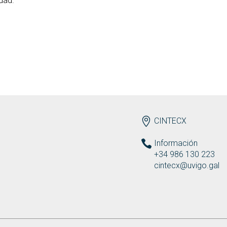
dad.
ENDEREZO ES
CINTECX
Información
+34 986 130 223
cintecx@uvigo.gal