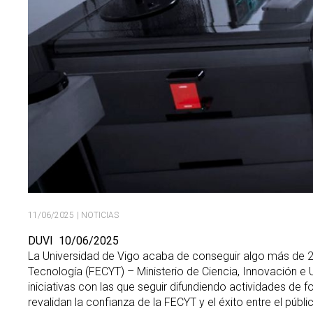
11/06/2025
| NOTICIAS
DUVI
10/06/2025
La Universidad de Vigo acaba de conseguir algo más de 2
Tecnología (FECYT) – Ministerio de Ciencia, Innovación e U
iniciativas con las que seguir difundiendo actividades de f
revalidan la confianza de la FECYT y el éxito entre el púb