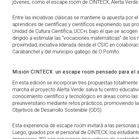
jóvenes, como el escape room de CINTECX, Alerta Verde
Entre las iniciativas clásicas se mantiene la apuesta por e
aprendices de científicas y científicos exponiendo sus pr
Unidad de Cultura Científica, UCC+i, bajo el que se acoge
dirigido a estimular las “vocaciones matemáticas” de los n
proximidad, iniciativa liderada desde el CSIC en colaborac
Carabanchel y del municipio gallego de O Porriño.
Misión CINTECX: un escape room pensado para el a
En esta edición se incorporan tres propuestas totalmente
marcha el proyecto Alerta Verde: salva tu centro educat
conocimiento científico y tecnológico en áreas como las e
preuniversitario mediante retos prácticos, promoviendo l
Objetivos de Desarrollo Sostenible (ODS).
Esta experiencia de escape room invitará a las personas pa
Luego, guiados por el personal de CINTECX, los estudiant