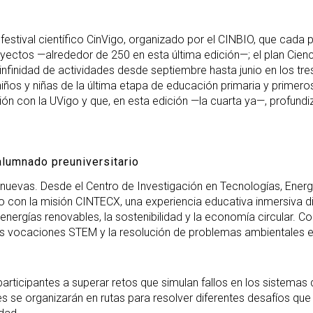
.
l festival científico CinVigo, organizado por el CINBIO, que cada 
oyectos —alrededor de 250 en esta última edición—; el plan Cienc
n infinidad de actividades desde septiembre hasta junio en los t
iños y niñas de la última etapa de educación primaria y primeros
ión con la UVigo y que, en esta edición —la cuarta ya—, profundi
lumnado preuniversitario
 nuevas. Desde el Centro de Investigación en Tecnologías, Ener
ivo con la misión CINTECX, una experiencia educativa inmersiv
nergías renovables, la sostenibilidad y la economía circular. Co
as vocaciones STEM y la resolución de problemas ambientales en
rticipantes a superar retos que simulan fallos en los sistemas d
es se organizarán en rutas para resolver diferentes desafíos q