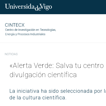
NOTICIAS
CINTECX
«Alerta Verde: Salva tu centr
Investigación
Quienes somos
divulgación científica
Transferencia
Gobernanza
Áreas de investigación
Equipo
Servicios
CINTECX Annual Challenge
Socios tecnológicos
La iniciativa ha sido seleccionada por
Indicadores
Publicaciones
Ciencia y sociedad
Contratos con empresas
de la cultura científica.
Transparencia
Instalaciones
Proyectos
Patentes
Trabaja con nosotros