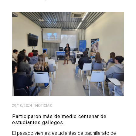
Buscar
Twitter
Instagram
Youtube
Linkedin
BUSCAR
Search
GL
EN
por:
29/10/2024
| NOTICIAS
Participaron más de medio centenar de
estudiantes gallegos.
El pasado viernes, estudiantes de bachillerato de