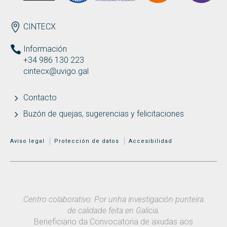
ENDEREZO ES
CINTECX
Información
+34 986 130 223
cintecx@uvigo.gal
Contacto
Buzón de quejas, sugerencias y felicitaciones
MENÚ ADICIONAL
Aviso legal
Protección de datos
Accesibilidad
Centro colaborativo: Por unha investigación punteira
de calidade feita en Galicia.
Beneficiario da Convocatoria de axudas aos