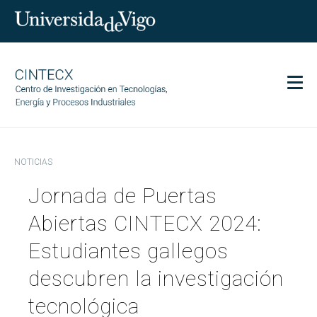
Men
CINTECX
NOTICIAS
Investigación
Jornada de Puertas
Transferencia
Servicios
Abiertas CINTECX 2024:
Ciencia y sociedad
Estudiantes gallegos
Comunicación
descubren la investigación
Igualdad
tecnológica