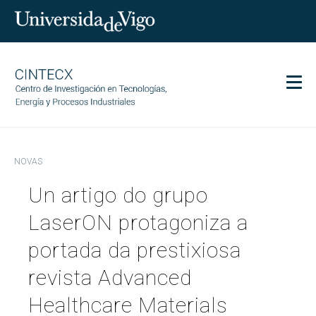
Men
CINTECX
NOVAS
Investigación
Un artigo do grupo
Transferencia
Servizos
LaserON protagoniza a
Ciencia e sociedade
portada da prestixiosa
Comunicación
revista Advanced
Igualdade
Healthcare Materials