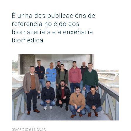
Buscar
Twitter
Instagram
Youtube
Linkedin
BUSCAR
Search
É unha das publicacións de
ES
EN
por:
referencia no eido dos
biomateriais e a enxeñaría
biomédica
03/06/2026
| NOVAS