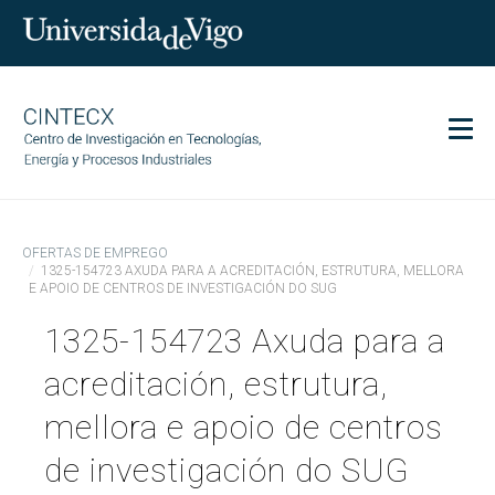
Men
CINTECX
OFERTAS DE EMPREGO
Investigación
1325-154723 AXUDA PARA A ACREDITACIÓN, ESTRUTURA, MELLORA
E APOIO DE CENTROS DE INVESTIGACIÓN DO SUG
Transferencia
1325-154723 Axuda para a
Servizos
Ciencia e sociedade
acreditación, estrutura,
Comunicación
mellora e apoio de centros
Igualdade
de investigación do SUG