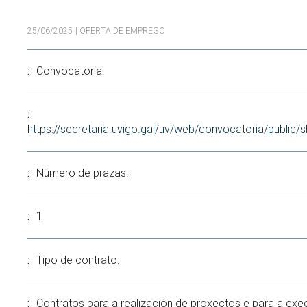
Buscar
Twitter
Instagram
Youtube
Linkedin
BUSCAR
25/06/2025
| OFERTA DE EMPREGO
Search
ES
EN
por:
Convocatoria:
https://secretaria.uvigo.gal/uv/web/convocatoria/public
Número de prazas:
1
Tipo de contrato:
Contratos para a realización de proxectos e para a exe