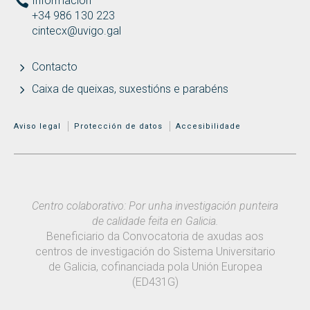
Información
+34 986 130 223
cintecx@uvigo.gal
Contacto
Caixa de queixas, suxestións e parabéns
MENÚ ADICIONAL
Aviso legal
Protección de datos
Accesibilidade
Centro colaborativo: Por unha investigación punteira
de calidade feita en Galicia.
Beneficiario da Convocatoria de axudas aos
centros de investigación do Sistema Universitario
de Galicia, cofinanciada pola Unión Europea
(ED431G)