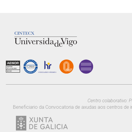
LOGOTIPO
Centro colaborativo: P
Beneficiario da Convocatoria de axudas aos centros de i