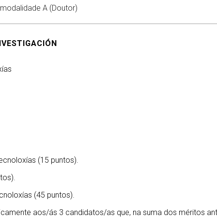
 modalidade A (Doutor)
NVESTIGACIÓN
xías
ecnoloxías (15 puntos).
tos).
cnoloxías (45 puntos).
 unicamente aos/ás 3 candidatos/as que, na suma dos méritos an