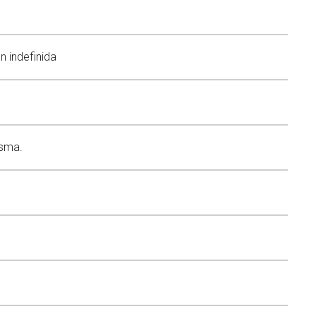
n indefinida
esma.