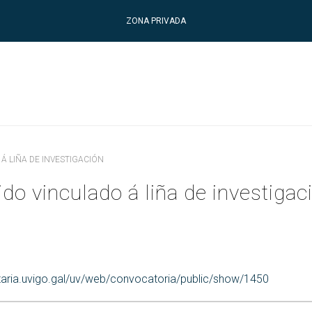
ZONA PRIVADA
Á LIÑA DE INVESTIGACIÓN
do vinculado á liña de investigac
etaria.uvigo.gal/uv/web/convocatoria/public/show/1450