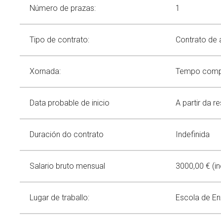
Comunicación
Catálogo de servizos
Achegas a congresos
Divulgación científica
Número de prazas:
1
Spin offs
Teses
Igualdade
Alerta verde
Novas
Tipo de contrato:
Eventos
Contrato de a
Política de igualdade
Calendario
Igualdade na investigación
Buscar
Twitter
Instagram
Youtube
Linkedin
Prensa
BUSCAR
Search
Xornada:
Tempo compl
ES
EN
Igualdade en CINTECX
por:
Data probable de inicio
A partir da 
Duración do contrato
Indefinida
Salario bruto mensual
3000,00 € (in
Lugar de traballo:
Escola de En