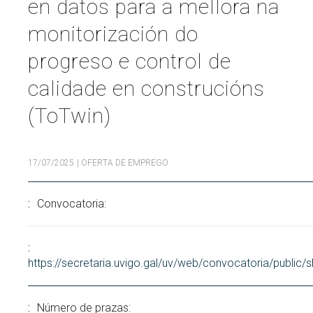
en datos para a mellora na
Buscar
monitorización do
Twitter
Instagram
Youtube
Linkedin
BUSCAR
Search
ES
EN
por:
progreso e control de
calidade en construcións
(ToTwin)
17/07/2025
| OFERTA DE EMPREGO
Convocatoria:
https://secretaria.uvigo.gal/uv/web/convocatoria/public
Número de prazas: