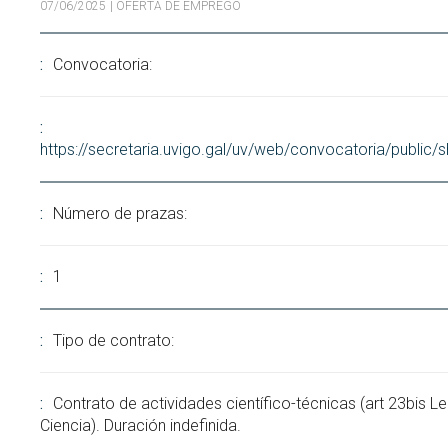
07/06/2025
| OFERTA DE EMPREGO
Buscar
Twitter
Instagram
Youtube
Linkedin
BUSCAR
Search
ES
EN
por:
Convocatoria:
https://secretaria.uvigo.gal/uv/web/convocatoria/public
Número de prazas:
1
Tipo de contrato:
Contrato de actividades científico-técnicas (art 23bis Le
Ciencia). Duración indefinida.