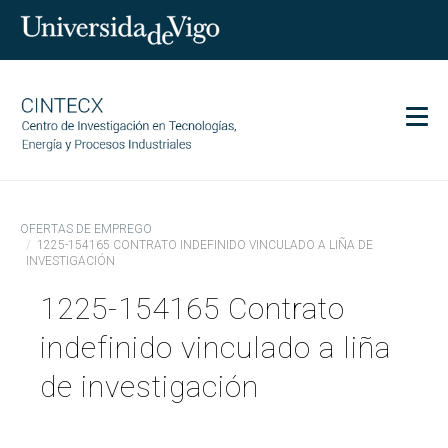
Men
CINTECX
OFERTAS DE EMPREGO
Investigación
1225-154165 CONTRATO INDEFINIDO VINCULADO A LIÑA DE
INVESTIGACIÓN
Transferencia
1225-154165 Contrato
Servizos
Ciencia e sociedade
indefinido vinculado a liña
Comunicación
de investigación
Igualdade