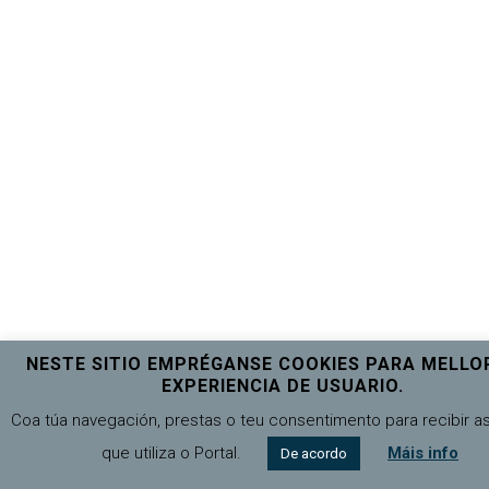
NESTE SITIO EMPRÉGANSE COOKIES PARA MELLO
EXPERIENCIA DE USUARIO.
Coa túa navegación, prestas o teu consentimento para recibir a
que utiliza o Portal.
Máis info
De acordo