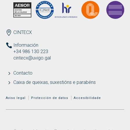
ENDEREZO
CINTECX
Información
+34 986 130 223
cintecx@uvigo.gal
Contacto
Caixa de queixas, suxestións e parabéns
MENÚ ADICIONAL
Aviso legal
Protección de datos
Accesibilidade