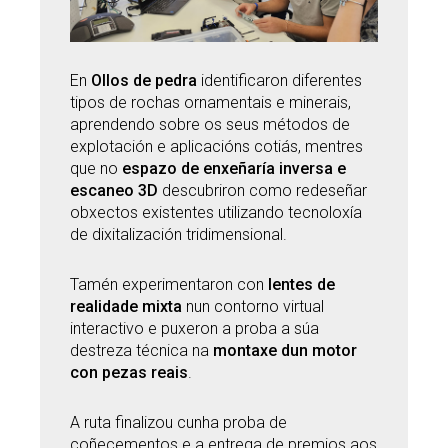
En
Ollos de pedra
identificaron diferentes
tipos de rochas ornamentais e minerais,
aprendendo sobre os seus métodos de
explotación e aplicacións cotiás, mentres
que no
espazo de enxeñaría inversa e
escaneo 3D
descubriron como redeseñar
obxectos existentes utilizando tecnoloxía
de dixitalización tridimensional.
Tamén experimentaron con
lentes de
realidade mixta
nun contorno virtual
interactivo e puxeron a proba a súa
destreza técnica na
montaxe dun motor
con pezas reais
.
A ruta finalizou cunha proba de
coñecementos e a entrega de premios aos