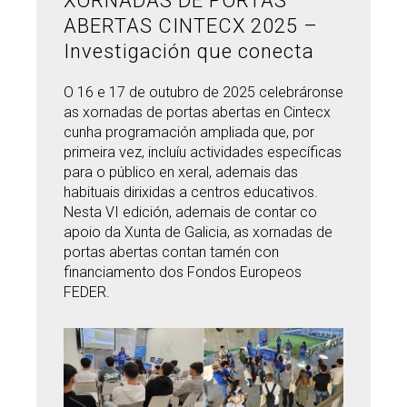
XORNADAS DE PORTAS
ABERTAS CINTECX 2025 –
Buscar
Twitter
Instagram
Youtube
Linkedin
BUSCAR
Search
Investigación que conecta
ES
EN
por:
O 16 e 17 de outubro de 2025 celebráronse
as xornadas de portas abertas en Cintecx
cunha programación ampliada que, por
primeira vez, incluíu actividades específicas
para o público en xeral, ademais das
habituais dirixidas a centros educativos.
Nesta VI edición, ademais de contar co
apoio da Xunta de Galicia, as xornadas de
portas abertas contan tamén con
financiamento dos Fondos Europeos
FEDER.